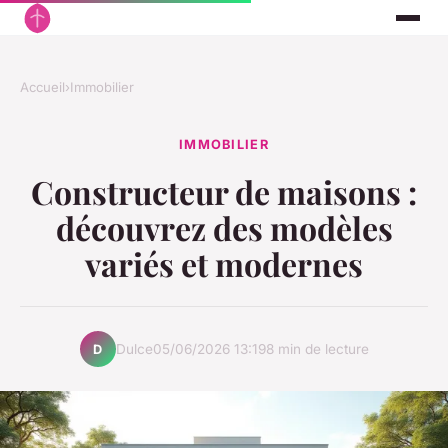
Accueil
›
Immobilier
IMMOBILIER
Constructeur de maisons :
découvrez des modèles
variés et modernes
Dulce
05/06/2026 13:19
8 min de lecture
D